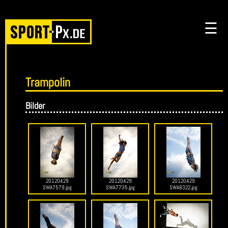
☰
Trampolin
Bilder
20120429
20120429
20120429
SWA7579.jpg
SWA7735.jpg
SWA8322.jpg