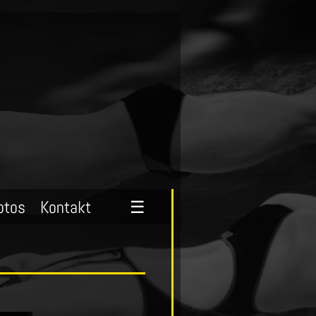
otos
Kontakt
☰