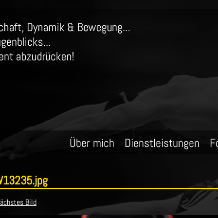
Über mich
Dienstleistungen
F
W13235.jpg
ächstes Bild