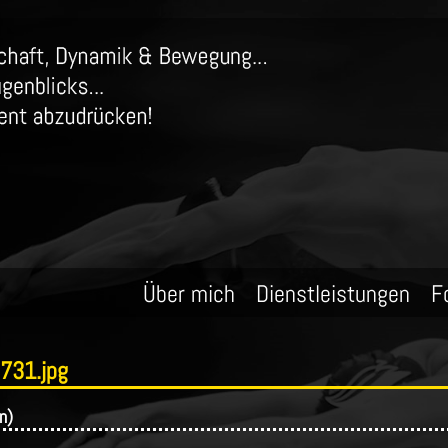
Über mich
Dienstleistungen
F
731.jpg
n)