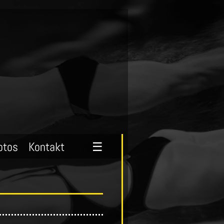
otos
Kontakt
☰