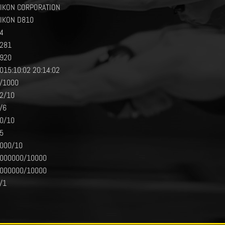
IKON CORPORATION
IKON D810
4
281
920
015:10:02 20:14:02
/1000
2/10
/6
0/10
5
000/10
000000/10000
000000/10000
/1